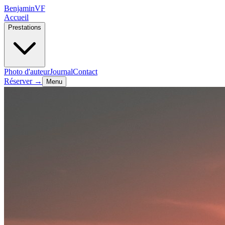
Benjamin
VF
Accueil
Prestations
Photo d'auteur
Journal
Contact
Réserver →
Menu